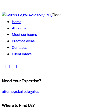
Close
Home
About us
Meet our teams
Practice areas
Contacts
Client Intake
Need Your Expertise?
attorney@kairoslegal.ca
Where to Find Us?